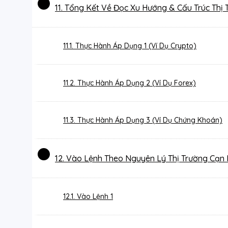
11. Tổng Kết Về Đọc Xu Hướng & Cấu Trúc Thị 
11.1. Thực Hành Áp Dụng 1 (Ví Dụ Crypto)
11.2. Thực Hành Áp Dụng 2 (Ví Dụ Forex)
11.3. Thực Hành Áp Dụng 3 (Ví Dụ Chứng Khoán)
12. Vào Lệnh Theo Nguyên Lý Thị Trường Cạn 
12.1. Vào Lệnh 1