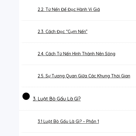
2.2. Từ Nến Để Đọc Hành Vi Giá
2.3. Cách Đọc “Cụm Nến”
2.4. Cách Từ Nến Hình Thành Nên Sóng
2.5. Sự Tương Quan Giữa Các Khung Thời Gian
3. Luật Bò Gấu Là Gì?
3.1 Luật Bò Gấu Là Gì? – Phần 1