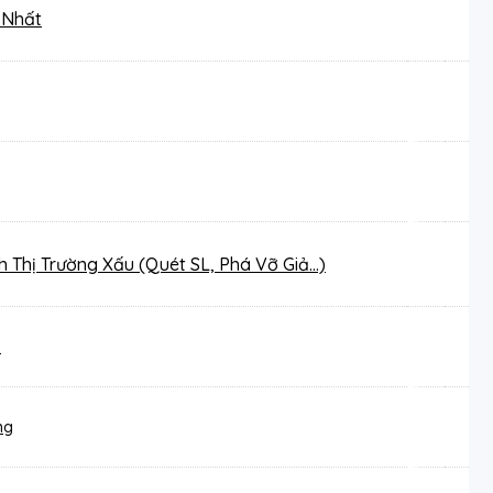
 Nhất
h Thị Trường Xấu (Quét SL, Phá Vỡ Giả…)
)
ng