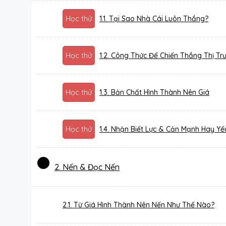
Học thử
1.1. Tại Sao Nhà Cái Luôn Thắng?
Học thử
1.2. Công Thức Để Chiến Thắng Thị Tr
Học thử
1.3. Bản Chất Hình Thành Nên Giá
Học thử
1.4. Nhận Biết Lực & Cản Mạnh Hay Yế
2. Nến & Đọc Nến
2.1. Từ Giá Hình Thành Nên Nến Như Thế Nào?