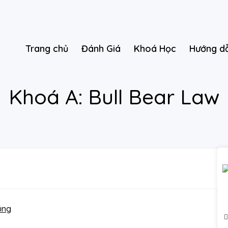
Trang chủ
Đánh Giá
Khoá Học
Hướng d
Khoá A: Bull Bear Law
úng