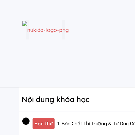
Nội dung khóa học
Học thử
1. Bản Chất Thị Trường & Tư Duy Đ