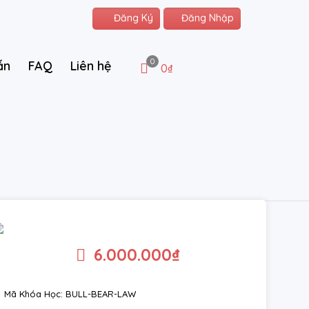
Đăng Ký
Đăng Nhập
0
ẫn
FAQ
Liên hệ
0₫
6.000.000
₫
Mã Khóa Học: BULL-BEAR-LAW