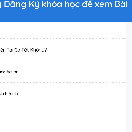
g Đăng Ký khóa học để xem Bài
Hiện Tại Có Tốt Không?
ice Action
on Hiện Tại