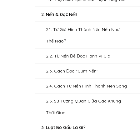
2. Nến & Đọc Nến
2.1. Từ Giá Hình Thành Nên Nến Như
Thế Nào?
2.2. Từ Nến Để Đọc Hành Vi Giá
2.3. Cách Đọc “Cụm Nến”
2.4. Cách Từ Nến Hình Thành Nên Sóng
2.5. Sự Tương Quan Giữa Các Khung
Thời Gian
3. Luật Bò Gấu Là Gì?