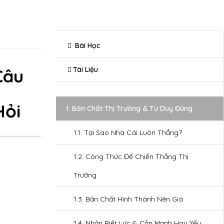
Bài Học
Câu
Tài Liệu
Hỏi
1. Bản Chất Thị Trường & Tư Duy Đúng
1.1. Tại Sao Nhà Cái Luôn Thắng?
1.2. Công Thức Để Chiến Thắng Thị
Trường
1.3. Bản Chất Hình Thành Nên Giá
1.4. Nhận Biết Lực & Cản Mạnh Hay Yếu