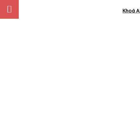
Khoá A:
1. Bản Chất Thị Trường & Tư Duy Đúng